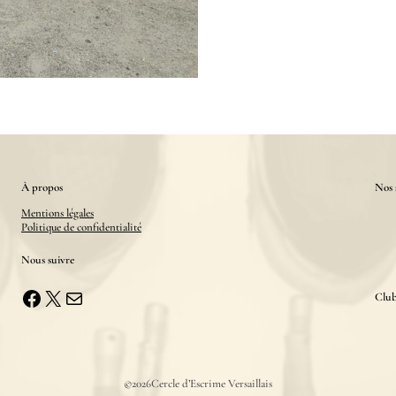
À propos
Nos 
Mentions légales
Politique de confidentialité
Nous suivre
Facebook
X
E-mail
Club
©
2026
Cercle d’Escrime Versaillais