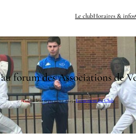
Le club
Horaires & infos
u forum des Associations de Ver
Publié le
22 septembre 2025
–
Evènement du Club