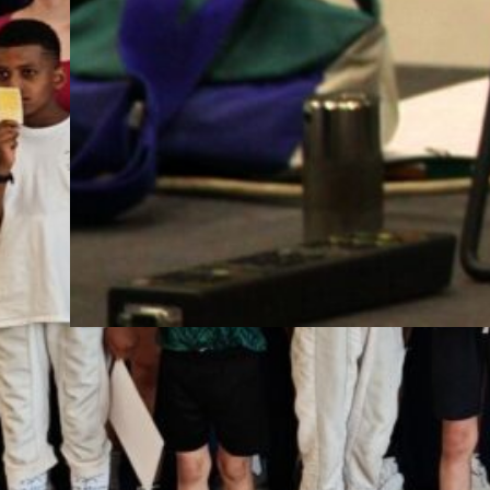
Deuxième Championnat de France de la
saison ce weekend avec nos M20 qui tirai
à Marseille.
Compétition
1 juin 2026