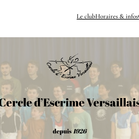
Le club
Horaires & infos
Cercle d’Escrime Versaillai
depuis
1926